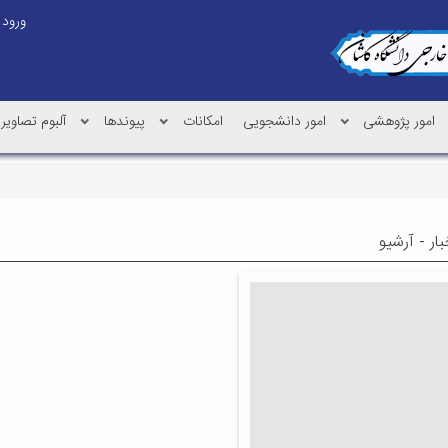
ورود
امور پژوهشی
امور دانشجویی
امکانات
پیوندها
آلبوم تصاویر
ار - آرشیو