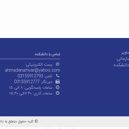
اویر
تماس با دانشکده
ازمانی
دانشکده
پست الکترونیکی:
ahmadenamvar@yahoo.com
تلفن:
03155912793
دورنگار:
03155912777
ساعات پاسخگویی:
۸ الی ۱۵
ساعات کاری:
۷:۳۰الی ۱۵:۳۰
© کلیه حقوق متعلق به دان