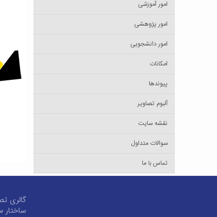
امور آموزشی
امور پژوهشی
امور دانشجویی
امکانات
پیوندها
آلبوم تصاویر
نقشه سایت
سوالات متداول
تماس با ما
گالری تص
ساختار س