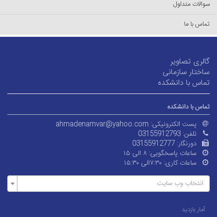
سوالات متداول
تماس با ما
گالری تصاویر
ساختار سازمانی
تماس با دانشکده
تماس با دانشکده
پست الکترونیکی:
ahmadenamvar@yahoo.com
تلفن:
03155912793
دورنگار:
03155912777
ساعات پاسخگویی:
۸ الی ۱۵
ساعات کاری:
۷:۳۰الی ۱۵:۳۰
انتخاب وب سایت
آمار بازدید