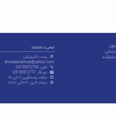
اویر
تماس با دانشکده
ازمانی
دانشکده
پست الکترونیکی:
ahmadenamvar@yahoo.com
تلفن:
03155912793
دورنگار:
03155912777
ساعات پاسخگویی:
۸ الی ۱۵
ساعات کاری:
۷:۳۰الی ۱۵:۳۰
© کلیه حقوق متعلق به دان
معماران عصر‌ارتباط
توسعه و طراحی: