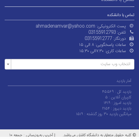
تماس با دانشکده
پست الکترونیکی:
ahmadenamvar@yahoo.com
تلفن:
03155912793
دورنگار:
03155912777
ساعات پاسخگویی:
۸ الی ۱۵
ساعات کاری:
۷:۳۰الی ۱۵:۳۰
انتخاب وب سایت
آمار بازدید
بازدید کل :
۴۵۵۶۹
کاربران آنلاین :
۵
بازدید امروز :
۱۴۱۹
بازدید دیروز :
۲۱۵۴
میانگین بازدید ۳۰ روز گذشته :
۱۵۱۹
© کلیه حقوق متعلق به دانشگاه کاشان می‌باشد.
|
آخرین به‌روزرسانی : جمعه ۱۰